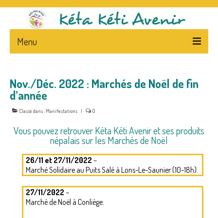
Menu
ACCUEIL
Nov./Déc. 2022 : Marchés de Noël de fin
L’ASSOCIATION
d’année
PRESENTATION
Classé dans :
Manifestations
|
0
STATUTS – FLYERS
Vous pouvez retrouver Kéta Kéti Avenir et ses produits
népalais sur les Marchés de Noël
LA PRESSE ET L’ASSOCIATION
26/11 et 27/11/2022
–
NEWS
Marché Solidaire au Puits Salé à Lons-Le-Saunier (10-18h).
CA
27/11/2022
–
Marché de Noël à Conliège.
NEPAL – & – CENTRE