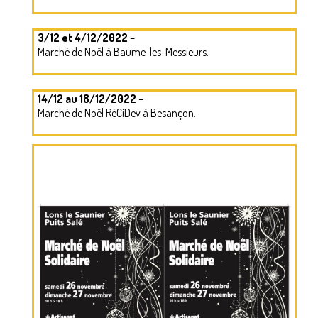
NEPAL – LE PAYS
3/12 et 4/12/2022
–
CENTRE D’ACCUEIL
Marché de Noël à Baume-les-Messieurs.
VIE AU CENTRE – ACTUALITES
14/12 au 18/12/2022
–
NOUS AIDER ?
Marché de Noël RéCiDev à Besançon.
FAQ
PARRAINS
ACTUALITES
AGENDA
PHOTOS
CONTACT
TEMOIGNAGES