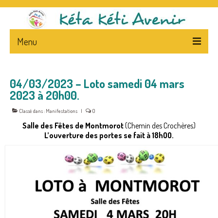
Menu
ACCUEIL
04/03/2023 – Loto samedi 04 mars
L’ASSOCIATION
2023 à 20h00.
PRESENTATION
Classé dans :
Manifestations
|
0
Salle des Fêtes de Montmorot
(Chemin des Crochères)
STATUTS – FLYERS
L’ouverture des portes se fait à 18hOO.
LA PRESSE ET L’ASSOCIATION
NEWS
CA
NEPAL – & – CENTRE