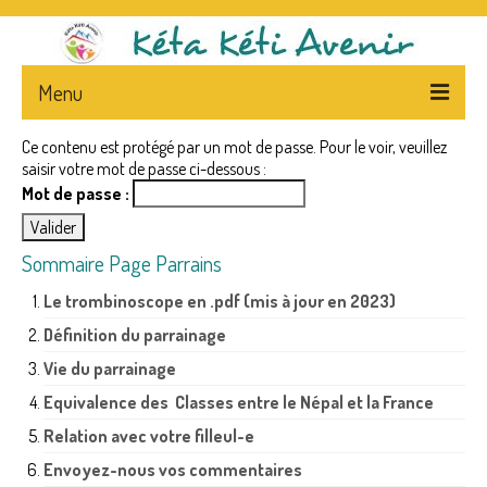
Menu
Ce contenu est protégé par un mot de passe. Pour le voir, veuillez
ACCUEIL
saisir votre mot de passe ci-dessous :
Mot de passe :
L’ASSOCIATION
PRESENTATION
Sommaire Page Parrains
STATUTS – FLYERS
Le trombinoscope en .pdf (mis à jour en 2023)
LA PRESSE ET L’ASSOCIATION
Définition du parrainage
Vie du parrainage
NEWS
Equivalence des Classes entre le Népal et la France
CA
Relation avec votre filleul-e
NEPAL – & – CENTRE
Envoyez-nous vos commentaires