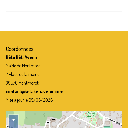
NEPAL – LE PAYS
CENTRE D’ACCUEIL
VIE AU CENTRE – ACTUALITES
NOUS AIDER ?
Coordonnées
FAQ
Kéta Kéti Avenir
PARRAINS
Mairie de Montmorot
2 Place de la mairie
ACTUALITES
39570 Montmorot
AGENDA
contact@ketaketiavenir.com
PHOTOS
Mise à jour le 05/08/2026
CONTACT
+
TEMOIGNAGES