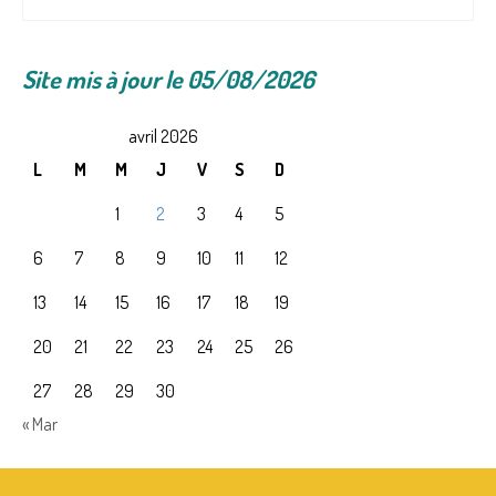
NEPAL – LE PAYS
CENTRE D’ACCUEIL
Site mis à jour le 05/08/2026
VIE AU CENTRE – ACTUALITES
avril 2026
NOUS AIDER ?
L
M
M
J
V
S
D
FAQ
1
2
3
4
5
PARRAINS
6
7
8
9
10
11
12
ACTUALITES
13
14
15
16
17
18
19
AGENDA
20
21
22
23
24
25
26
PHOTOS
27
28
29
30
« Mar
CONTACT
TEMOIGNAGES