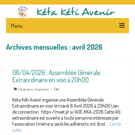
Menu
ACCUEIL
Archives mensuelles : avril 2026
L’ASSOCIATION
PRESENTATION
08/04/2026 : Assemblée Générale
Extraordinaire en visio à 20h00
STATUTS – FLYERS
Classé dans :
Association
|
2
LA PRESSE ET L’ASSOCIATION
Kéta Kéti Avenir organise une Assemblée Générale
NEWS
Extraordinaire en visio le mardi 8 Avril 2026 à 20h00 Lien
de connection : https://meet.jit.si/AGE-KKA-2026 Cette AG
CA
extraordinaire est ouverte à toute personne intéressée par
l’association (même si seuls les adhérents ont droit …
Lire la
NEPAL – & – CENTRE
suite­­