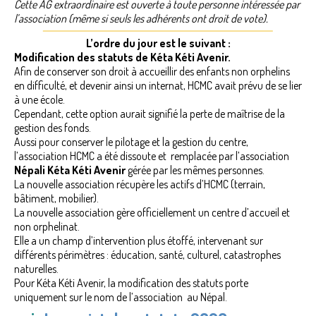
Cette AG extraordinaire est ouverte à toute personne intéressée par
NEPAL – LE PAYS
l’association (même si seuls les adhérents ont droit de vote).
CENTRE D’ACCUEIL
L’ordre du jour est le suivant :
Modification des statuts de Kéta Kéti Avenir.
Afin de conserver son droit à accueillir des enfants non orphelins
VIE AU CENTRE – ACTUALITES
en difficulté, et devenir ainsi un internat, HCMC avait prévu de se lier
à une école.
NOUS AIDER ?
Cependant, cette option aurait signifié la perte de maîtrise de la
gestion des fonds.
FAQ
Aussi pour conserver le pilotage et la gestion du centre,
l’association HCMC a été dissoute et remplacée par l’association
PARRAINS
Népali Kéta Kéti Avenir
gérée par les mêmes personnes.
La nouvelle association récupère les actifs d’HCMC (terrain,
ACTUALITES
bâtiment, mobilier).
La nouvelle association gère officiellement un centre d’accueil et
AGENDA
non orphelinat.
Elle a un champ d’intervention plus étoffé, intervenant sur
PHOTOS
différents périmètres : éducation, santé, culturel, catastrophes
naturelles.
CONTACT
Pour Kéta Kéti Avenir, la modification des statuts porte
uniquement sur le nom de l’association au Népal.
TEMOIGNAGES