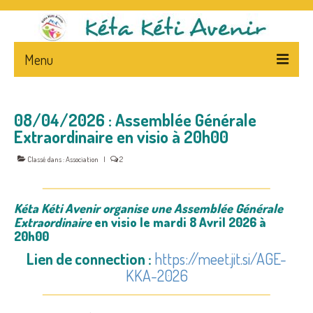
Menu
ACCUEIL
08/04/2026 : Assemblée Générale
L’ASSOCIATION
Extraordinaire en visio à 20h00
PRESENTATION
Classé dans :
Association
|
2
STATUTS – FLYERS
Kéta Kéti Avenir organise une Assemblée Générale
LA PRESSE ET L’ASSOCIATION
Extraordinaire
en visio le mardi 8 Avril 2026 à
20h00
NEWS
Lien de connection :
https://meet.jit.si/AGE-
CA
KKA-2026
NEPAL – & – CENTRE