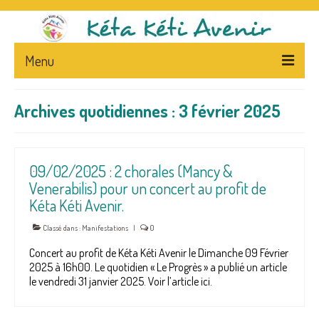
Menu
ACCUEIL
Archives quotidiennes : 3 février 2025
L’ASSOCIATION
PRESENTATION
09/02/2025 : 2 chorales (Mancy &
Venerabilis) pour un concert au profit de
STATUTS – FLYERS
Kéta Kéti Avenir.
LA PRESSE ET L’ASSOCIATION
Classé dans :
Manifestations
|
0
NEWS
Concert au profit de Kéta Kéti Avenir le Dimanche 09 Février
2025 à 16h00. Le quotidien « Le Progrès » a publié un article
CA
le vendredi 31 janvier 2025. Voir l’article ici.
NEPAL – & – CENTRE