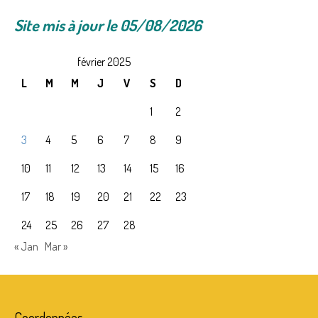
NEPAL – LE PAYS
Site mis à jour le 05/08/2026
CENTRE D’ACCUEIL
février 2025
VIE AU CENTRE – ACTUALITES
L
M
M
J
V
S
D
NOUS AIDER ?
1
2
FAQ
3
4
5
6
7
8
9
PARRAINS
10
11
12
13
14
15
16
ACTUALITES
17
18
19
20
21
22
23
AGENDA
24
25
26
27
28
« Jan
Mar »
PHOTOS
CONTACT
TEMOIGNAGES
Coordonnées