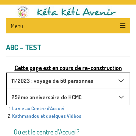
Menu
ACCUEIL
ABC – TEST
L’ASSOCIATION
Cette page est en cours de re-construction
PRESENTATION
STATUTS – FLYERS
11/2023 : voyage de 50 personnes
LA PRESSE ET L’ASSOCIATION
25ème anniversaire de HCMC
NEWS
La vie au Centre d’Accueil
Kathmandou et quelques Vidéos
CA
NEPAL – & – CENTRE
Où est le centre d’Accueil?