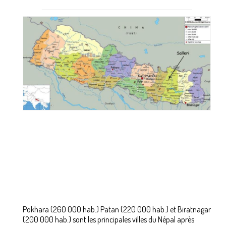
NEPAL – LE PAYS
CENTRE D’ACCUEIL
VIE AU CENTRE – ACTUALITES
NOUS AIDER ?
FAQ
PARRAINS
ACTUALITES
AGENDA
PHOTOS
CONTACT
Pokhara (260 000 hab.) Patan (220 000 hab.) et Biratnagar
TEMOIGNAGES
(200 000 hab.) sont les principales villes du Népal après