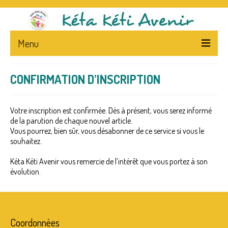
Menu
ACCUEIL
CONFIRMATION D’INSCRIPTION
L’ASSOCIATION
Votre inscription est confirmée. Dès à présent, vous serez informé
PRESENTATION
de la parution de chaque nouvel article.
Vous pourrez, bien sûr, vous désabonner de ce service si vous le
STATUTS – FLYERS
souhaitez.
LA PRESSE ET L’ASSOCIATION
Kéta Kéti Avenir vous remercie de l’intérêt que vous portez à son
évolution.
NEWS
CA
NEPAL – & – CENTRE
Coordonnées