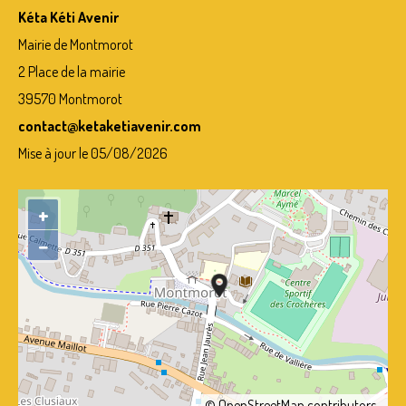
Kéta Kéti Avenir
NEPAL – LE PAYS
Mairie de Montmorot
CENTRE D’ACCUEIL
2 Place de la mairie
VIE AU CENTRE – ACTUALITES
39570 Montmorot
contact@ketaketiavenir.com
NOUS AIDER ?
Mise à jour le 05/08/2026
FAQ
PARRAINS
+
−
ACTUALITES
AGENDA
PHOTOS
CONTACT
TEMOIGNAGES
©
OpenStreetMap
contributors.