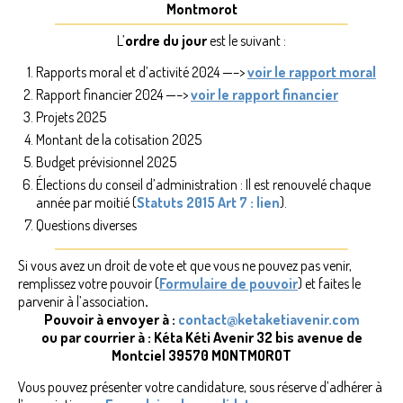
Montmorot
NEPAL – LE PAYS
L’
ordre du jour
est le suivant :
CENTRE D’ACCUEIL
Rapports moral et d’activité 2024 —–>
voir le rapport moral
VIE AU CENTRE – ACTUALITES
Rapport financier 2024 —–>
voir le rapport financier
Projets 2025
NOUS AIDER ?
Montant de la cotisation 2025
Budget prévisionnel 2025
FAQ
Élections du conseil d’administration : Il est renouvelé chaque
année par moitié (
PARRAINS
Statuts 2015 Art 7 : lien
).
Questions diverses
ACTUALITES
Si vous avez un droit de vote et que vous ne pouvez pas venir,
AGENDA
remplissez votre pouvoir (
Formulaire de pouvoir
) et faites le
parvenir à l’association
.
PHOTOS
Pouvoir à envoyer à :
contact@ketaketiavenir.com
ou par courrier à : Kéta Kéti Avenir 32 bis avenue de
CONTACT
Montciel 39570 MONTMOROT
Vous pouvez présenter votre candidature, sous réserve d’adhérer à
TEMOIGNAGES