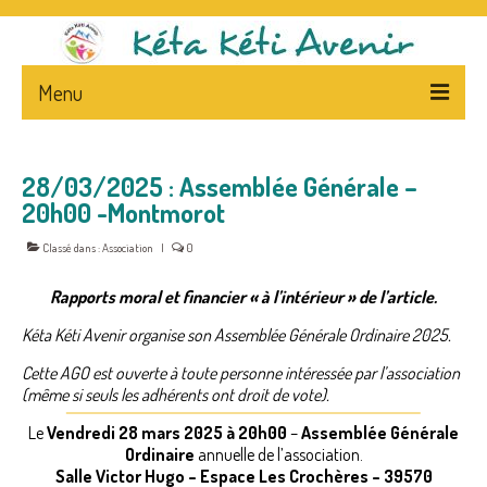
Menu
ACCUEIL
28/03/2025 : Assemblée Générale –
L’ASSOCIATION
20h00 -Montmorot
PRESENTATION
Classé dans :
Association
|
0
STATUTS – FLYERS
Rapports moral et financier « à l’intérieur » de l’article.
LA PRESSE ET L’ASSOCIATION
Kéta Kéti Avenir organise son Assemblée Générale Ordinaire 2025.
Cette AGO est ouverte à toute personne intéressée par l’association
NEWS
(même si seuls les adhérents ont droit de vote).
CA
Le
Vendredi 28 mars 2025 à 20h00
–
Assemblée Générale
Ordinaire
annuelle de l’association.
NEPAL – & – CENTRE
Salle Victor Hugo – Espace Les Crochères – 39570