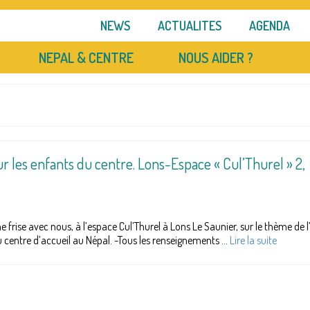
NEWS
ACTUALITES
AGENDA
NEPAL & CENTRE
NOUS AIDER ?
ur les enfants du centre. Lons-Espace « Cul’Thurel » 2,
e frise avec nous, à l’espace Cul’Thurel à Lons Le Saunier, sur le thème de 
u centre d’accueil au Népal. -Tous les renseignements …
Lire la suite­­