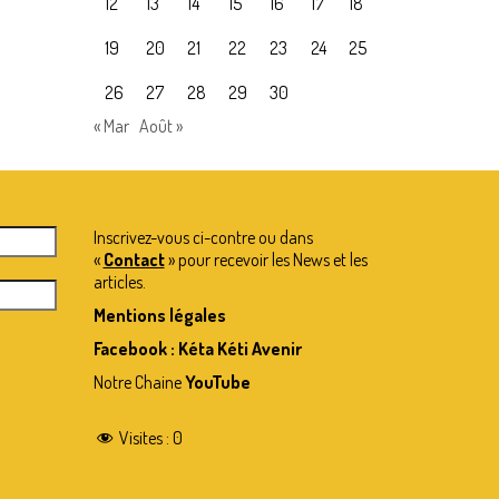
12
13
14
15
16
17
18
19
20
21
22
23
24
25
26
27
28
29
30
« Mar
Août »
Inscrivez-vous ci-contre ou dans
«
Contact
» pour recevoir les News et les
articles.
Mentions légales
Facebook : Kéta Kéti Avenir
Notre Chaine
YouTube
Visites :
0