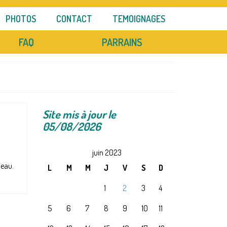
PHOTOS
CONTACT
TEMOIGNAGES
FAQ
PARRAINS
Site mis à jour le
05/08/2026
juin 2023
l’eau.
L
M
M
J
V
S
D
1
2
3
4
5
6
7
8
9
10
11