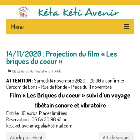
Menu
ACCUEIL
14/11/2020 : Projection du film « Les
L’ASSOCIATION
briques du coeur »
PRESENTATION
Classé dans :
Manifestations
|
0
ATTENTION
: Samedi 14 novembre 2020 – 20:30 à confirmer
STATUTS – FLYERS
Carcom de Lons – Rue de Ronde – Place du 11 novembre
Film « Les Briques du coeur » suivi d’un voyage
LA PRESSE ET L’ASSOCIATION
tibétain sonore et vibratoire
NEWS
Entrée : 10 euros. Places limitées.
Réservation : 06 84 30 96 43 ou
CA
ketaketiavenirnepal@hotmail.com
NEPAL – & – CENTRE
Article précédent
Article suivant