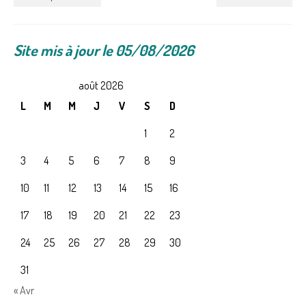
NEPAL – LE PAYS
CENTRE D’ACCUEIL
Site mis à jour le 05/08/2026
VIE AU CENTRE – ACTUALITES
août 2026
NOUS AIDER ?
L
M
M
J
V
S
D
FAQ
1
2
PARRAINS
3
4
5
6
7
8
9
ACTUALITES
10
11
12
13
14
15
16
AGENDA
17
18
19
20
21
22
23
PHOTOS
24
25
26
27
28
29
30
CONTACT
31
« Avr
TEMOIGNAGES