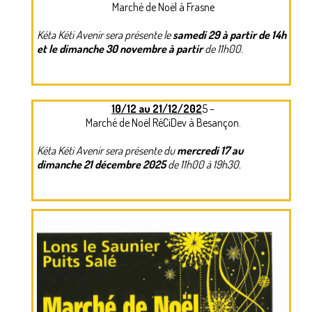
Marché de Noël à Frasne
NEPAL – LE PAYS
Kéta Kéti Avenir sera présente le
samedi 29 à partir de 14h
CENTRE D’ACCUEIL
et le dimanche 30 novembre à partir
de 11h00.
VIE AU CENTRE – ACTUALITES
NOUS AIDER ?
10/12 au 21/12/202
5 –
Marché de Noël RéCiDev à Besançon.
FAQ
Kéta Kéti Avenir sera présente du
mercredi 17 au
PARRAINS
dimanche 21 décembre 2025
de 11h00 à 19h30.
ACTUALITES
AGENDA
PHOTOS
CONTACT
TEMOIGNAGES