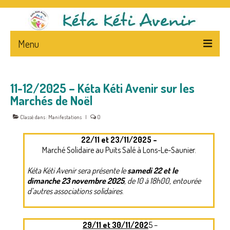
Menu
ACCUEIL
11-12/2025 – Kéta Kéti Avenir sur les
L’ASSOCIATION
Marchés de Noël
PRESENTATION
Classé dans :
Manifestations
|
0
STATUTS – FLYERS
22/11 et 23/11/2025 –
Marché Solidaire au Puits Salé à Lons-Le-Saunier.
LA PRESSE ET L’ASSOCIATION
Kéta Kéti Avenir sera présente le
samedi 22 et le
NEWS
dimanche 23 novembre 2025
, de 10 à 18h00, entourée
d’autres associations solidaires
.
CA
NEPAL – & – CENTRE
29/11 et 30/11/202
5 –