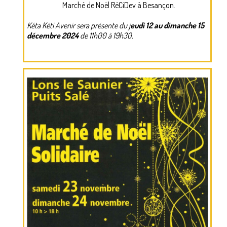
Marché de Noël RéCiDev à Besançon.
NEPAL – LE PAYS
Kéta Kéti Avenir sera présente du j
eudi 12 au dimanche 15
CENTRE D’ACCUEIL
décembre 2024
de 11h00 à 19h30.
VIE AU CENTRE – ACTUALITES
NOUS AIDER ?
FAQ
PARRAINS
ACTUALITES
AGENDA
PHOTOS
CONTACT
TEMOIGNAGES