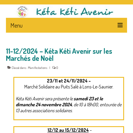
Menu
ACCUEIL
11-12/2024 – Kéta Kéti Avenir sur les
L’ASSOCIATION
Marchés de Noël
PRESENTATION
Classé dans :
Manifestations
|
0
STATUTS – FLYERS
23/11 et 24/11/2024 –
Marché Solidaire au Puits Salé à Lons-Le-Saunier.
LA PRESSE ET L’ASSOCIATION
Kéta Kéti Avenir sera présente le
samedi 23 et le
NEWS
dimanche 24 novembre 2024
, de 10 à 18h00, entourée de
13 autres associations solidaires
.
CA
NEPAL – & – CENTRE
12/12 au 15/12/2024
–